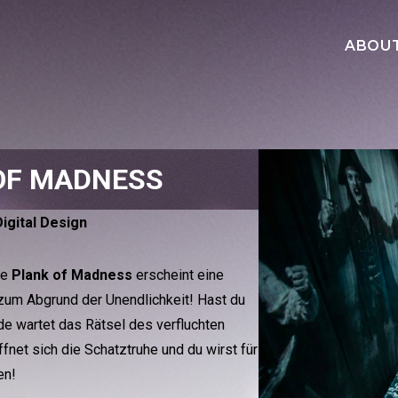
ABOU
 OF MADNESS
igital Design
ie
Plank of Madness
erscheint eine
 zum Abgrund der Unendlichkeit! Hast du
e wartet das Rätsel des verfluchten
fnet sich die Schatztruhe und du wirst für
en!